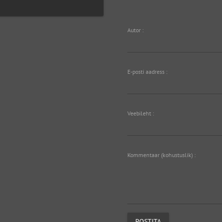
Autor :
E-posti aadress :
Veebileht :
Kommentaar (kohustuslik) :
POSTITA