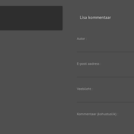
Lisa kommentaar
Autor :
E-posti aadress :
Veebileht :
Kommentaar (kohustuslik) :